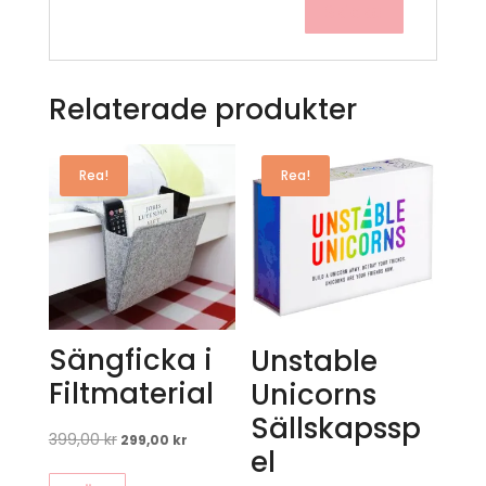
Relaterade produkter
Rea!
Rea!
Sängficka i
Unstable
Filtmaterial
Unicorns
Sällskapssp
399,00
kr
Det
Det
299,00
kr
el
ursprungliga
nuvarande