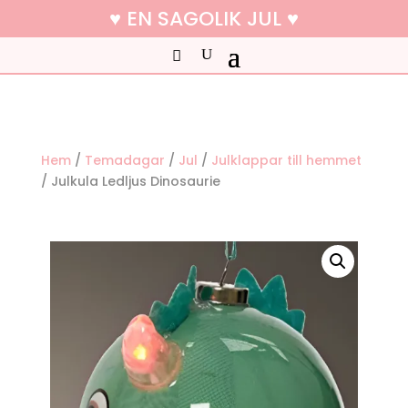
♥ EN SAGOLIK JUL ♥
Hem
/
Temadagar
/
Jul
/
Julklappar till hemmet
/ Julkula Ledljus Dinosaurie