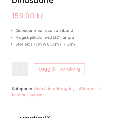
Dinosaurie
159,00
kr
Dinosour med rosa satinband
Magisk julkula med LED-lampa
Storlek: L.7cm W.6.6cm H.7.5cm
Julkula
Lägg till i varukorg
Ledljus
Dinosaurie
mängd
Kategorier:
Hem & Inredning
,
Jul
,
Julklappar till
hemmet
,
Julpynt