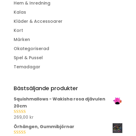
Hem & Inredning
Kalas
Kläder & Accessoarer
Kort
Märken
Okategoriserad
Spel & Pussel
Temadagar
Bästsäljande produkter
Squishmallows - Wakisha rosa djävulen
20cm
269,00
kr
Betygsatt
5.00
av 5
Örhängen, Gummibjörnar