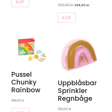
KÖP
priset
priset
399,00
kr
Det
Det
299,00
kr
var:
är:
ursprungliga
nuvarande
399,00 kr.
299,00 kr.
KÖP
priset
priset
var:
är:
399,00 kr.
299,00 kr.
Pussel
Chunky
Uppblåsbar
Rainbow
Sprinkler
Regnbåge
199,00
kr
290,00
kr