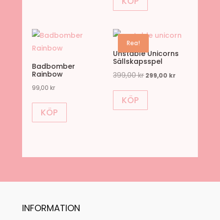
KÖP
var:
är:
399,00 kr.
299,00 kr.
Rea!
Unstable Unicorns
Sällskapsspel
Badbomber
Rainbow
399,00
kr
Det
Det
299,00
kr
ursprungliga
nuvarande
99,00
kr
KÖP
priset
priset
KÖP
var:
är:
399,00 kr.
299,00 kr.
INFORMATION