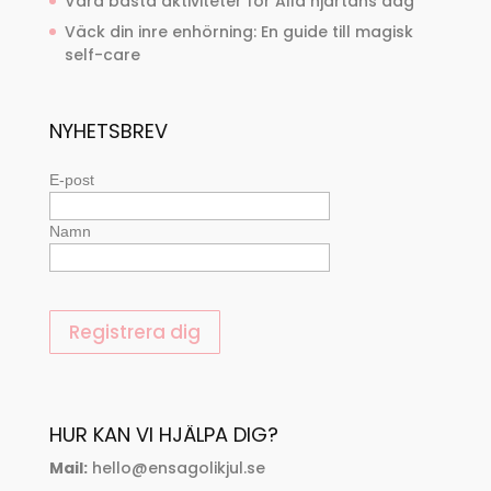
Våra bästa aktiviteter för Alla hjärtans dag
Väck din inre enhörning: En guide till magisk
self-care
NYHETSBREV
E-post
Namn
HUR KAN VI HJÄLPA DIG?
Mail:
hello@ensagolikjul.se