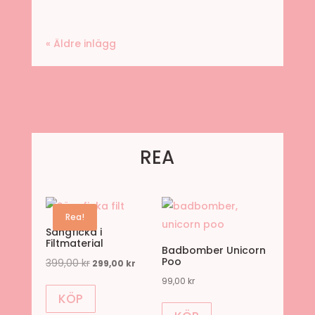
« Äldre inlägg
REA
Rea!
Sängficka i
Filtmaterial
Badbomber Unicorn
Poo
399,00
kr
Det
Det
299,00
kr
ursprungliga
nuvarande
99,00
kr
KÖP
priset
priset