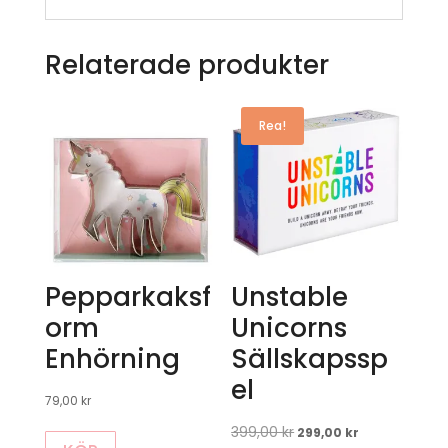
Relaterade produkter
Rea!
Pepparkaksf
Unstable
orm
Unicorns
Enhörning
Sällskapssp
el
79,00
kr
399,00
kr
Det
Det
299,00
kr