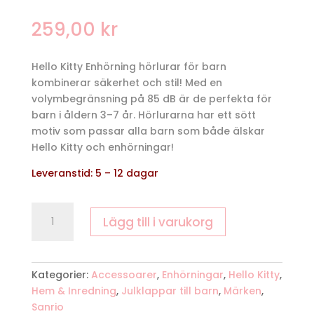
259,00
kr
Hello Kitty Enhörning hörlurar för barn
kombinerar säkerhet och stil! Med en
volymbegränsning på 85 dB är de perfekta för
barn i åldern 3–7 år. Hörlurarna har ett sött
motiv som passar alla barn som både älskar
Hello Kitty och enhörningar!
Leveranstid: 5 – 12 dagar
Hello
Lägg till i varukorg
Kitty
Enhörning
Hörlurar
för
Kategorier:
Accessoarer
,
Enhörningar
,
Hello Kitty
,
Barn
Hem & Inredning
,
Julklappar till barn
,
Märken
,
mängd
Sanrio