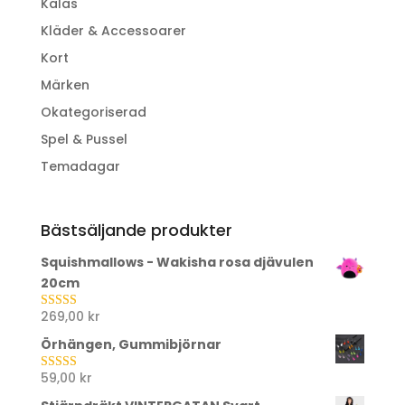
Kalas
Kläder & Accessoarer
Kort
Märken
Okategoriserad
Spel & Pussel
Temadagar
Bästsäljande produkter
Squishmallows - Wakisha rosa djävulen
20cm
269,00
kr
Betygsatt
5.00
av 5
Örhängen, Gummibjörnar
59,00
kr
Betygsatt
5.00
av 5