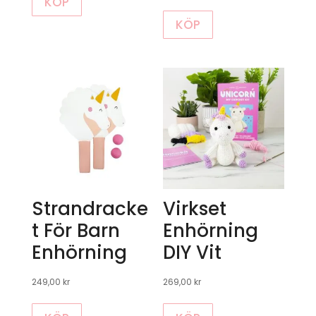
KÖP
ursprungliga
nuvarande
KÖP
priset
priset
var:
är:
399,00 kr.
299,00 kr.
Strandracke
Virkset
t För Barn
Enhörning
Enhörning
DIY Vit
249,00
kr
269,00
kr