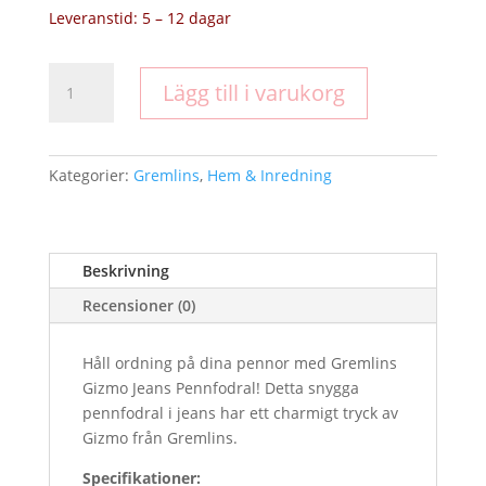
Leveranstid: 5 – 12 dagar
Gremlins
Lägg till i varukorg
Gizmo
Jeans
Pennfodral
mängd
Kategorier:
Gremlins
,
Hem & Inredning
Beskrivning
Recensioner (0)
Håll ordning på dina pennor med Gremlins
Gizmo Jeans Pennfodral! Detta snygga
pennfodral i jeans har ett charmigt tryck av
Gizmo från Gremlins.
Specifikationer: