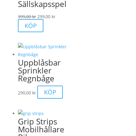
Sällskapsspel
Det
Det
399,00
kr
299,00
kr
ursprungliga
nuvarande
KÖP
priset
priset
var:
är:
399,00 kr.
299,00 kr.
Uppblåsbar
Sprinkler
Regnbåge
KÖP
290,00
kr
Grip Strips
Mobilhållare