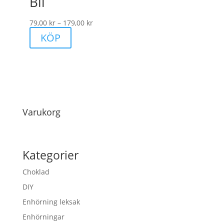
Bil
Prisintervall:
79,00
kr
–
179,00
kr
Den
79,00 kr
KÖP
här
till
produkten
179,00 kr
har
flera
varianter.
Varukorg
De
olika
alternativen
Kategorier
kan
väljas
Choklad
på
DIY
produktsidan
Enhörning leksak
Enhörningar