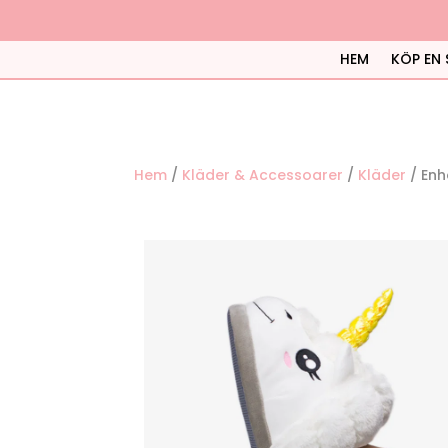
HEM
KÖP EN 
Hem
/
Kläder & Accessoarer
/
Kläder
/ Enh