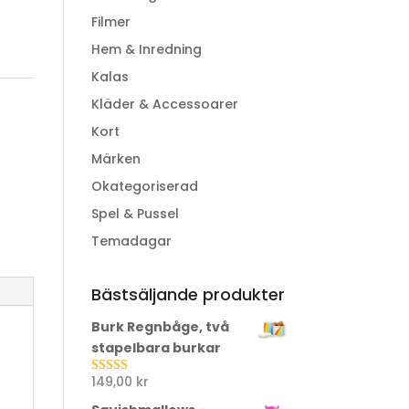
Filmer
Hem & Inredning
Kalas
Kläder & Accessoarer
Kort
Märken
Okategoriserad
Spel & Pussel
Temadagar
Bästsäljande produkter
Burk Regnbåge, två
stapelbara burkar
149,00
kr
Betygsatt
5.00
av 5