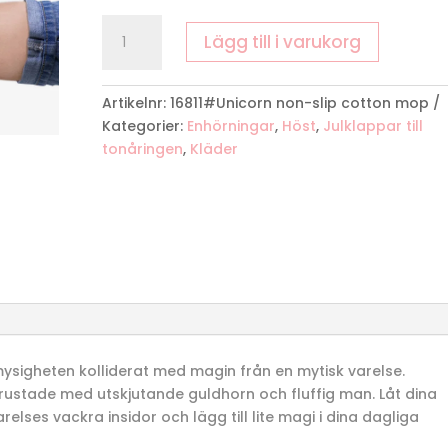
Enhörning
Lägg till i varukorg
Tofflor
mängd
Artikelnr:
16811#Unicorn non-slip cotton mop
Kategorier:
Enhörningar
,
Höst
,
Julklappar till
tonåringen
,
Kläder
 mysigheten kolliderat med magin från en mytisk varelse.
rustade med utskjutande guldhorn och fluffig man. Låt dina
arelses vackra insidor och lägg till lite magi i dina dagliga