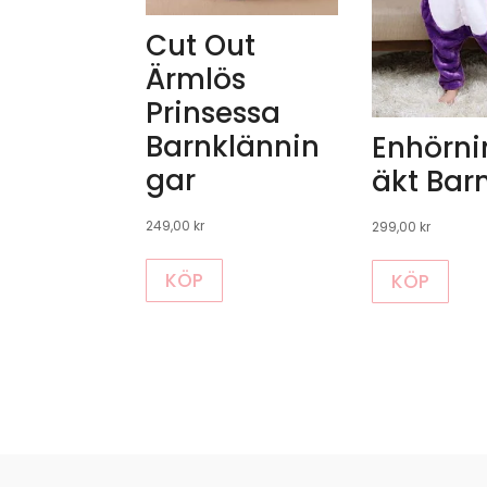
Cut Out
Ärmlös
Prinsessa
Barnklännin
Enhörni
gar
äkt Barn
249,00
kr
299,00
kr
Den
Den
KÖP
KÖP
här
här
produkten
prod
har
har
flera
flera
varianter.
varia
De
De
olika
olika
alternativen
alte