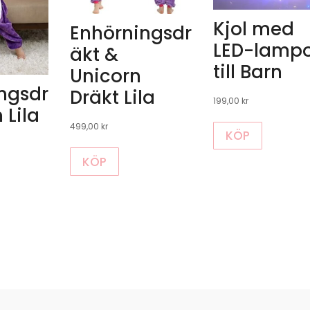
Kjol med
Enhörningsdr
LED-lamp
äkt &
till Barn
Unicorn
ngsdr
Dräkt Lila
199,00
kr
 Lila
Den
499,00
kr
KÖP
här
Den
produkte
KÖP
här
har
produkten
flera
ukten
har
varianter.
flera
De
varianter.
olika
nter.
De
alternati
olika
kan
alternativen
väljas
rnativen
kan