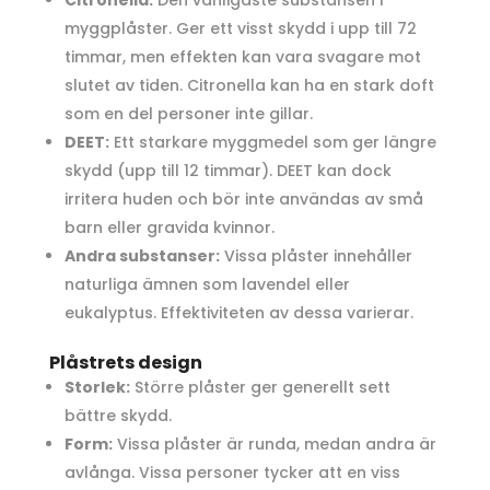
Citronella:
Den vanligaste substansen i
myggplåster. Ger ett visst skydd i upp till 72
timmar, men effekten kan vara svagare mot
slutet av tiden. Citronella kan ha en stark doft
som en del personer inte gillar.
DEET:
Ett starkare myggmedel som ger längre
skydd (upp till 12 timmar). DEET kan dock
irritera huden och bör inte användas av små
barn eller gravida kvinnor.
Andra substanser:
Vissa plåster innehåller
naturliga ämnen som lavendel eller
eukalyptus. Effektiviteten av dessa varierar.
Plåstrets design
Storlek:
Större plåster ger generellt sett
bättre skydd.
Form:
Vissa plåster är runda, medan andra är
avlånga. Vissa personer tycker att en viss