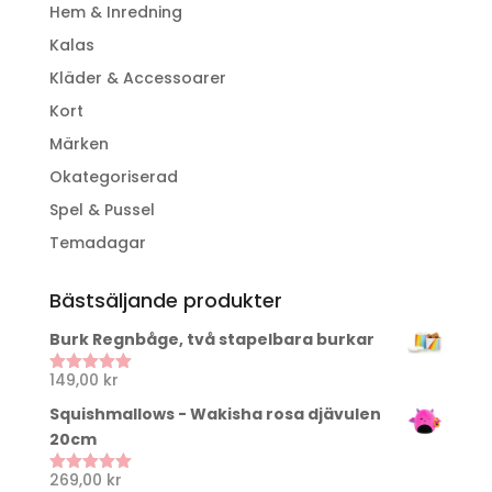
Hem & Inredning
Kalas
Kläder & Accessoarer
Kort
Märken
Okategoriserad
Spel & Pussel
Temadagar
Bästsäljande produkter
Burk Regnbåge, två stapelbara burkar
149,00
kr
Betygsatt
5.00
av 5
Squishmallows - Wakisha rosa djävulen
20cm
269,00
kr
Betygsatt