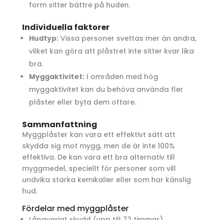
form sitter bättre på huden.
Individuella faktorer
Hudtyp:
Vissa personer svettas mer än andra,
vilket kan göra att plåstret inte sitter kvar lika
bra.
Myggaktivitet:
I områden med hög
myggaktivitet kan du behöva använda fler
plåster eller byta dem oftare.
Sammanfattning
Myggplåster kan vara ett effektivt sätt att
skydda sig mot mygg, men de är inte 100%
effektiva. De kan vara ett bra alternativ till
myggmedel, speciellt för personer som vill
undvika starka kemikalier eller som har känslig
hud.
Fördelar med myggplåster
Långvarigt skydd (upp till 72 timmar)