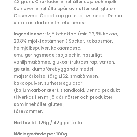
42 gram. Chokladen innehåller soja och mjölk.
Kan även innehålla spår av nötter och gluten.
Observera: Öppet köp gäller ej livsmedel. Denna
vara kan därför inte returneras.
Ingredienser:
Mjölkchoklad (min 33,6% kakao,
20,8% mjölkfastämnen.) Socker, kakaosmör,
helmjölkspulver, kakaomassa,
emulgeringsmedel: sojalecitin, naturligt
vaniljsmakämne, glukos-fruktossirap, vatten,
gelatin, klumpförebyggande medel:
majsstärkelse; färg E162, smakämnen,
kakaopulver, surhetsregulator
(kaliumkarbonater), titandioxid. Denna produkt
tillverkas i en miljö där nötter och produkter
som innehåller gluten
förekommer.
Nettovikt:
126g / 42g per kula
Näringsvärde per 100g