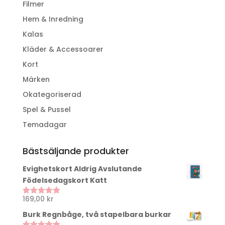
Filmer
Hem & Inredning
Kalas
Kläder & Accessoarer
Kort
Märken
Okategoriserad
Spel & Pussel
Temadagar
Bästsäljande produkter
Evighetskort Aldrig Avslutande
Födelsedagskort Katt
169,00
kr
Betygsatt
5.00
av 5
Burk Regnbåge, två stapelbara burkar