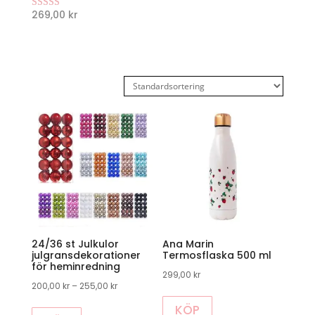
269,00
kr
Betygsatt
5.00
av 5
24/36 st Julkulor
Ana Marin
julgransdekorationer
Termosflaska 500 ml
för heminredning
299,00
kr
Prisintervall:
200,00
kr
–
255,00
kr
Den
200,00 kr
KÖP