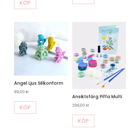
KÖP
här
till
produkten
255,00 kr
har
flera
varianter.
De
olika
alternativen
kan
väljas
Ängel Ljus Silikonform
på
99,00
kr
produktsidan
Ansiktsfärg Piffa Multi
Den
299,00
kr
KÖP
här
produkten
KÖP
har
flera