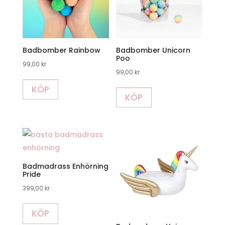
alternativen
kan
väljas
Badbomber Rainbow
Badbomber Unicorn
på
Poo
99,00
kr
produktsidan
99,00
kr
KÖP
KÖP
Badmadrass Enhörning
Pride
399,00
kr
KÖP