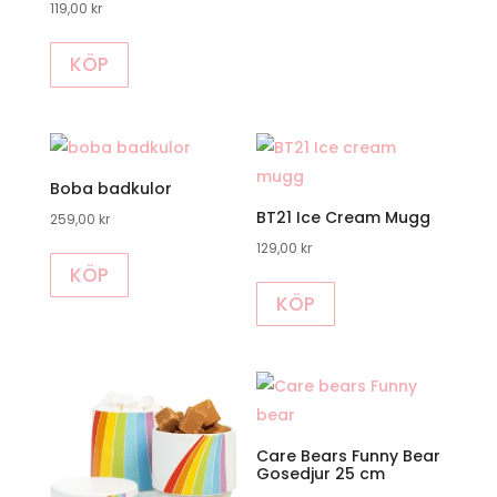
119,00
kr
Den
KÖP
här
produkten
har
flera
varianter.
Boba badkulor
De
BT21 Ice Cream Mugg
259,00
kr
olika
129,00
kr
alternativen
KÖP
kan
KÖP
väljas
på
produktsidan
Care Bears Funny Bear
Gosedjur 25 cm