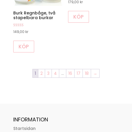
179,00
kr
Burk Regnbåge, två
KÖP
stapelbara burkar
Betygsatt
149,00
kr
5.00
av 5
KÖP
1
2
3
4
…
16
17
18
→
INFORMATION
Startsidan