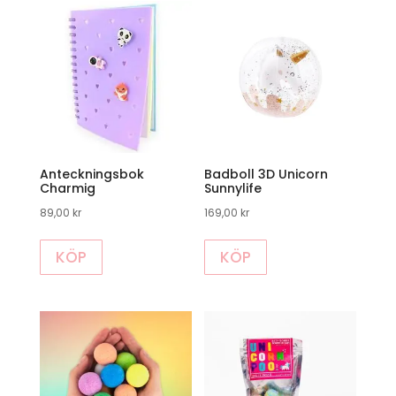
varianter.
De
olika
alternativen
kan
väljas
på
produktsidan
Anteckningsbok
Badboll 3D Unicorn
Charmig
Sunnylife
89,00
kr
169,00
kr
Den
KÖP
KÖP
här
produkten
har
flera
varianter.
De
olika