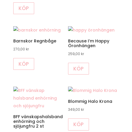
KÖP
Barnskor Regnbåge
Because I’m Happy
Öronhängen
270,00
kr
259,00
kr
KÖP
KÖP
Blommig Halo Krona
349,00
kr
BFF vänskapshalsband
enhörning och
KÖP
sjöjungfru 2 st