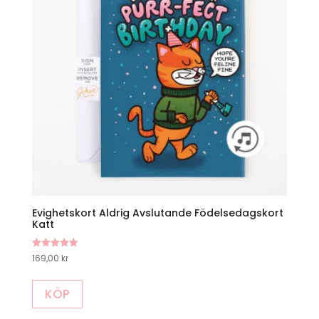
Evighetskort Aldrig Avslutande Födelsedagskort
Katt
Betygsatt
169,00
kr
5.00
av 5
KÖP