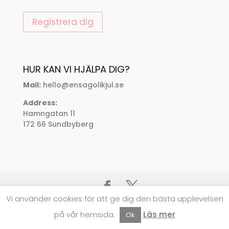
HUR KAN VI HJÄLPA DIG?
Mail:
hello@ensagolikjul.se
Address:
Hamngatan 11
172 66 Sundbyberg
Vi använder cookies för att ge dig den bästa upplevelsen
UNICORN SAKER
| © 2019 - 2025 Alla rättigheter
på vår hemsida.
Läs mer
Ok
förbehållna