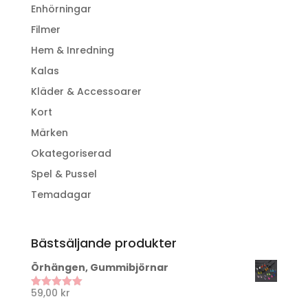
Enhörningar
Filmer
Hem & Inredning
Kalas
Kläder & Accessoarer
Kort
Märken
Okategoriserad
Spel & Pussel
Temadagar
Bästsäljande produkter
Örhängen, Gummibjörnar
59,00
kr
Betygsatt
5.00
av 5